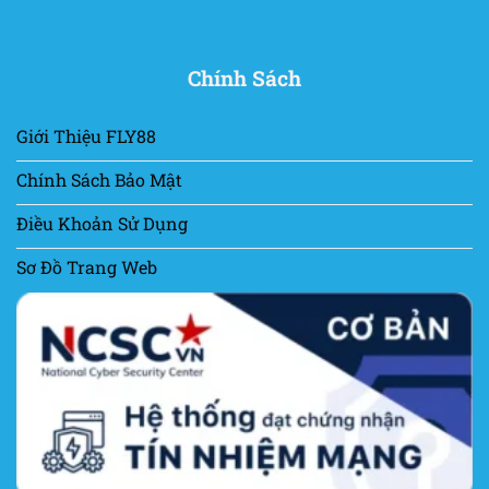
Chính Sách
Giới Thiệu FLY88
Chính Sách Bảo Mật
Điều Khoản Sử Dụng
Sơ Đồ Trang Web