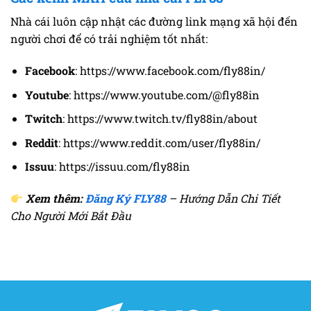
Nhà cái luôn cập nhật các đường link mạng xã hội đến
người chơi để có trải nghiệm tốt nhất:
Facebook
: https://www.facebook.com/fly88in/
Youtube
: https://www.youtube.com/@fly88in
Twitch
: https://www.twitch.tv/fly88in/about
Reddit
: https://www.reddit.com/user/fly88in/
Issuu
: https://issuu.com/fly88in
Xem thêm:
Đăng Ký FLY88
– Hướng Dẫn Chi Tiết
Cho Người Mới Bắt Đầu