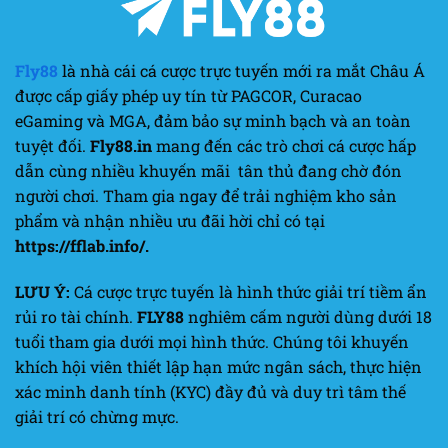
Fly88
là nhà cái cá cược trực tuyến mới ra mắt Châu Á
được cấp giấy phép uy tín từ PAGCOR, Curacao
eGaming và MGA, đảm bảo sự minh bạch và an toàn
tuyệt đối.
Fly88.in
mang đến các trò chơi cá cược hấp
dẫn cùng nhiều khuyến mãi tân thủ đang chờ đón
người chơi. Tham gia ngay để trải nghiệm kho sản
phẩm và nhận nhiều ưu đãi hời chỉ có tại
https://fflab.info/.
LƯU Ý:
Cá cược trực tuyến là hình thức giải trí tiềm ẩn
rủi ro tài chính.
FLY88
nghiêm cấm người dùng dưới 18
tuổi tham gia dưới mọi hình thức. Chúng tôi khuyến
khích hội viên thiết lập hạn mức ngân sách, thực hiện
xác minh danh tính (KYC) đầy đủ và duy trì tâm thế
giải trí có chừng mực.