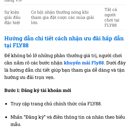
Tất cả
Sự kiện
Cơ hội nhận thưởng nóng khi
người
giải đấu
tham gia đặt cược các mùa giải
chơi tại
đặc biệt
lớn
FLY88
Hướng dẫn chi tiết cách nhận ưu đãi hấp dẫn
tại FLY88
Để không bỏ lỡ những phần thưởng giá trị, người chơi
cần nắm rõ các bước nhận
khuyến mãi Fly88
. Dưới đây
là hướng dẫn chi tiết giúp bạn tham gia dễ dàng và tận
hưởng ưu đãi trọn vẹn.
Bước 1: Đăng ký tài khoản mới
Truy cập trang chủ chính thức của FLY88.
Nhấn “Đăng ký” và điền thông tin cá nhân theo biểu
mẫu.