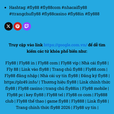
Hashtag: #fly88 #fly88com #nhacaifly88
#ttrangchufly88 #fly88casino #fly88in #fly888
Truy cập vào link
https://google.com.vn/
để dễ tìm
kiếm các từ khóa phổ biến như:
Fly88 | Fly88 in | Fly88 com | Fly88 vip | Nhà cái fly88 |
Fly 88 | Link vào fly88 | Trang chủ fly88 | Fly88.com |
Fly88 đăng nhập | Nhà cái uy tín fly88 | Đăng ký fly88 |
https://plz49.info/ | Thương hiệu fly88 | Link chính thức
fly88 | Fly88 casino | trang chủ fly88in | Fly88 mobile |
Fly88 pc | key fly88 | Fly88 tel | Fly88 co com | Fly888
club | Fly88 thể thao | game fly88 | Fly888 | Link fly88 |
Trang chính thức fly88 2026 | Fly88 uy tín |