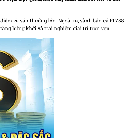
 điểm và săn thưởng lớn. Ngoài ra, sảnh bắn cá FLY88
tăng hứng khởi và trải nghiệm giải trí trọn vẹn.