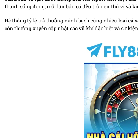
thanh sống động, mỗi lần bắn cá đều trở nên thú vị và kị
Hệ thống tỷ lệ trả thưởng minh bạch cùng nhiều loại cá 
còn thường xuyên cập nhật các vũ khí đặc biệt và sự kiện 