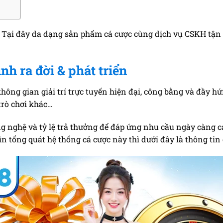
u. Tại đây da dạng sản phẩm cá cược cùng dịch vụ CSKH tận 
nh ra đời & phát triển
ông gian giải trí trực tuyến hiện đại, công bằng và đầy h
 trò chơi khác…
g nghệ và tỷ lệ trả thưởng để đáp ứng nhu cầu ngày càng ca
ìn tổng quát hệ thống cá cược này thì dưới đây là thông tin 