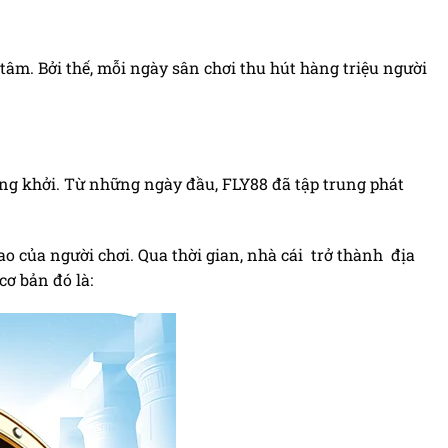
tâm. Bởi thế, mỗi ngày sân chơi thu hút hàng triệu người
ứng khởi. Từ những ngày đầu, FLY88 đã tập trung phát
o của người chơi. Qua thời gian, nhà cái trở thành địa
cơ bản đó là: