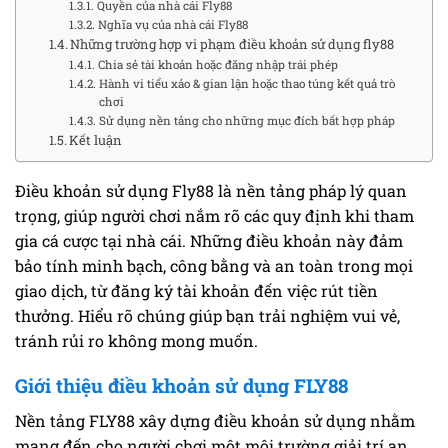
Quyền của nhà cái Fly88
Nghĩa vụ của nhà cái Fly88
Những trường hợp vi phạm điều khoản sử dụng fly88
Chia sẻ tài khoản hoặc đăng nhập trái phép
Hành vi tiểu xảo & gian lận hoặc thao túng kết quả trò
chơi
Sử dụng nền tảng cho những mục đích bất hợp pháp
Kết luận
Điều khoản sử dụng Fly88 là nền tảng pháp lý quan
trọng, giúp người chơi nắm rõ các quy định khi tham
gia cá cược tại nhà cái. Những điều khoản này đảm
bảo tính minh bạch, công bằng và an toàn trong mọi
giao dịch, từ đăng ký tài khoản đến việc rút tiền
thưởng. Hiểu rõ chúng giúp bạn trải nghiệm vui vẻ,
tránh rủi ro không mong muốn.
Giới thiệu điều khoản sử dụng FLY88
Nền tảng FLY88 xây dựng điều khoản sử dụng nhằm
mang đến cho người chơi một môi trường giải trí an