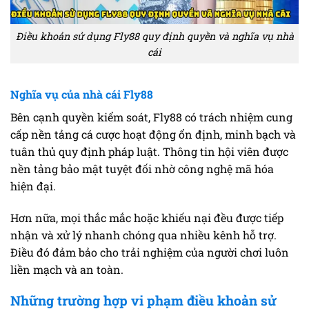
Điều khoản sử dụng Fly88 quy định quyền và nghĩa vụ nhà
cái
Nghĩa vụ của nhà cái Fly88
Bên cạnh quyền kiểm soát, Fly88 có trách nhiệm cung
cấp nền tảng cá cược hoạt động ổn định, minh bạch và
tuân thủ quy định pháp luật. Thông tin hội viên được
nền tảng bảo mật tuyệt đối nhờ công nghệ mã hóa
hiện đại.
Hơn nữa, mọi thắc mắc hoặc khiếu nại đều được tiếp
nhận và xử lý nhanh chóng qua nhiều kênh hỗ trợ.
Điều đó đảm bảo cho trải nghiệm của người chơi luôn
liền mạch và an toàn.
Những trường hợp vi phạm điều khoản sử