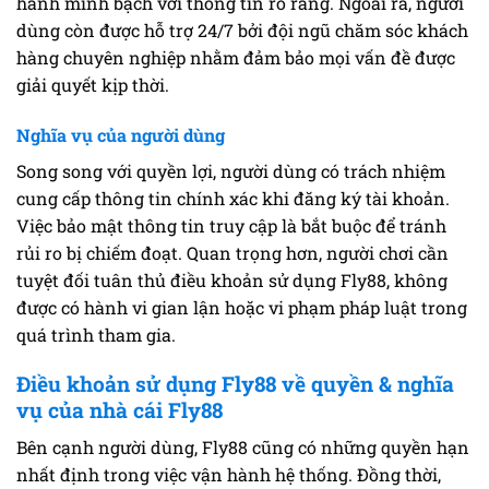
hành minh bạch với thông tin rõ ràng. Ngoài ra, người
dùng còn được hỗ trợ 24/7 bởi đội ngũ chăm sóc khách
hàng chuyên nghiệp nhằm đảm bảo mọi vấn đề được
giải quyết kịp thời.
Nghĩa vụ của người dùng
Song song với quyền lợi, người dùng có trách nhiệm
cung cấp thông tin chính xác khi đăng ký tài khoản.
Việc bảo mật thông tin truy cập là bắt buộc để tránh
rủi ro bị chiếm đoạt. Quan trọng hơn, người chơi cần
tuyệt đối tuân thủ điều khoản sử dụng Fly88, không
được có hành vi gian lận hoặc vi phạm pháp luật trong
quá trình tham gia.
Điều khoản sử dụng Fly88 về quyền & nghĩa
vụ của nhà cái Fly88
Bên cạnh người dùng, Fly88 cũng có những quyền hạn
nhất định trong việc vận hành hệ thống. Đồng thời,