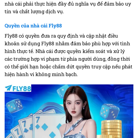
nhà cái phải thực hiện đầy đủ nghĩa vụ để đảm bảo uy
tín và chất lượng dịch vụ.
Quyền của nhà cái Fly88
Fly88 có quyền đưa ra quy định và cập nhật điều
khoản sử dụng Fly88 nhằm đảm bảo phù hợp với tình
hình thực tế. Nhà cái được quyền kiểm soát và xử lý
các trường hợp vi phạm từ phía người dùng, đồng thời
có thể giới hạn hoặc chấm dứt quyền truy cập nếu phát
hiện hành vi không minh bạch.