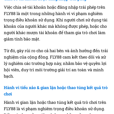
Việc chia sẻ tài khoản hoặc đăng nhập trái phép trên
FLY88 là một trong những hành vi vi phạm nghiêm
trọng điều khoản sử dụng. Khi người chơi sử dụng tài
khoản của người khác mà không được phép, hoặc cho
người khác mượn tài khoản để tham gia trò chơi làm
giảm tính bảo mật.
Từ đó, gây rủi ro cho cả hai bên và ảnh hưởng đến trải
nghiệm của cộng đồng. FLY88 cam kết theo dõi và xử
lý nghiêm các trường hợp này, nhằm bảo vệ quyền lợi
hội viên, duy trì môi trường giải trí an toàn và minh
bạch.
Hành vi tiểu xảo & gian lận hoặc thao túng kết quả trò
chơi
Hành vi gian lận hoặc thao túng kết quả trò chơi trên
FLY88 là vi phạm nghiêm trọng điều khoản sử dụng.