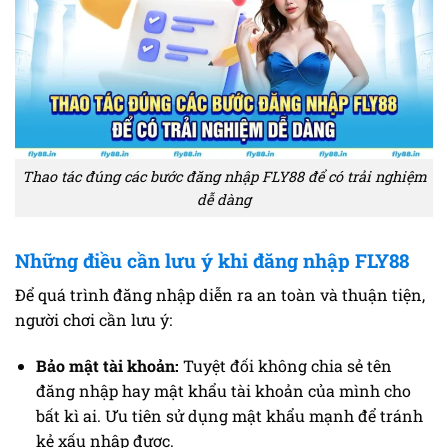
Thao tác đúng các bước đăng nhập FLY88 để có trải nghiệm
dễ dàng
Những điều cần lưu ý khi đăng nhập FLY88
Để quá trình đăng nhập diễn ra an toàn và thuận tiện,
người chơi cần lưu ý:
Bảo mật tài khoản:
Tuyệt đối không chia sẻ tên
đăng nhập hay mật khẩu tài khoản của mình cho
bất kì ai. Ưu tiên sử dụng mật khẩu mạnh để tránh
kẻ xấu nhập được.