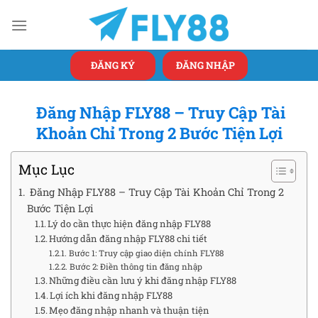
Chuyển
đến
nội
dung
ĐĂNG KÝ
ĐĂNG NHẬP
Đăng Nhập FLY88 – Truy Cập Tài
Khoản Chỉ Trong 2 Bước Tiện Lợi
Mục Lục
Đăng Nhập FLY88 – Truy Cập Tài Khoản Chỉ Trong 2
Bước Tiện Lợi
Lý do cần thực hiện đăng nhập FLY88
Hướng dẫn đăng nhập FLY88 chi tiết
Bước 1: Truy cập giao diện chính FLY88
Bước 2: Điền thông tin đăng nhập
Những điều cần lưu ý khi đăng nhập FLY88
Lợi ích khi đăng nhập FLY88
Mẹo đăng nhập nhanh và thuận tiện