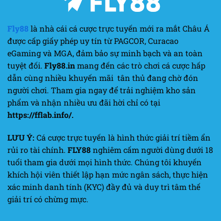
Fly88
là nhà cái cá cược trực tuyến mới ra mắt Châu Á
được cấp giấy phép uy tín từ PAGCOR, Curacao
eGaming và MGA, đảm bảo sự minh bạch và an toàn
tuyệt đối.
Fly88.in
mang đến các trò chơi cá cược hấp
dẫn cùng nhiều khuyến mãi tân thủ đang chờ đón
người chơi. Tham gia ngay để trải nghiệm kho sản
phẩm và nhận nhiều ưu đãi hời chỉ có tại
https://fflab.info/.
LƯU Ý:
Cá cược trực tuyến là hình thức giải trí tiềm ẩn
rủi ro tài chính.
FLY88
nghiêm cấm người dùng dưới 18
tuổi tham gia dưới mọi hình thức. Chúng tôi khuyến
khích hội viên thiết lập hạn mức ngân sách, thực hiện
xác minh danh tính (KYC) đầy đủ và duy trì tâm thế
giải trí có chừng mực.