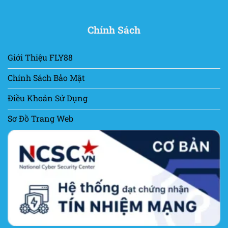
Chính Sách
Giới Thiệu FLY88
Chính Sách Bảo Mật
Điều Khoản Sử Dụng
Sơ Đồ Trang Web