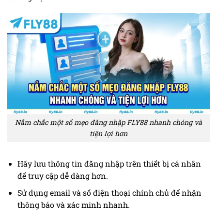
Nắm chắc một số mẹo đăng nhặp FLY88 nhanh chóng và
tiện lợi hơn
Hãy lưu thông tin đăng nhập trên thiết bị cá nhân
để truy cập dễ dàng hơn.
Sử dụng email và số điện thoại chính chủ để nhận
thông báo và xác minh nhanh.