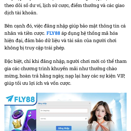
theo dõi số dư ví, lịch sử cược, điểm thưởng và các giao
dịch tài khoản.
Bên cạnh đó, việc đăng nhập giúp bảo mật thông tin cá
nhân và tiền cược.
FLY88
áp dụng hệ thống mã hóa
hiện đại, đảm bảo dữ liệu và tài sản của người chơi
không bị truy cập trái phép.
Đặc biệt, chỉ khi đăng nhập, người chơi mới có thể tham
gia các chương trình khuyến mãi như thưởng chào
mừng, hoàn trả hằng ngày, nạp lại hay các sự kiện VIP,
giúp tối ưu lợi ích và vốn cược.