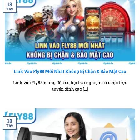
18
Th9
Link Vào Fly88 Mới Nhất Không Bị Chặn & Bảo Mật Cao
Link vào Fly88 mang đến cơ hội trải nghiệm cá cược trực
tuyến đỉnh cao [...]
18
Th9