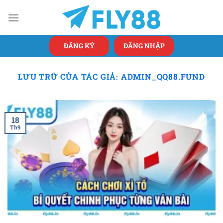
Chuyển
đến
nội
dung
ĐĂNG KÝ
ĐĂNG NHẬP
LƯU TRỮ CỦA TÁC GIẢ:
ADMIN_QQ88.FUND
18
Th9