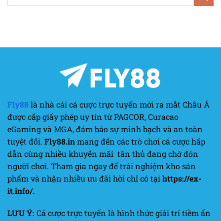
Fly88
là nhà cái cá cược trực tuyến mới ra mắt Châu Á
được cấp giấy phép uy tín từ PAGCOR, Curacao
eGaming và MGA, đảm bảo sự minh bạch và an toàn
tuyệt đối.
Fly88.in
mang đến các trò chơi cá cược hấp
dẫn cùng nhiều khuyến mãi tân thủ đang chờ đón
người chơi. Tham gia ngay để trải nghiệm kho sản
phẩm và nhận nhiều ưu đãi hời chỉ có tại
https://ex-
it.info/.
LƯU Ý:
Cá cược trực tuyến là hình thức giải trí tiềm ẩn